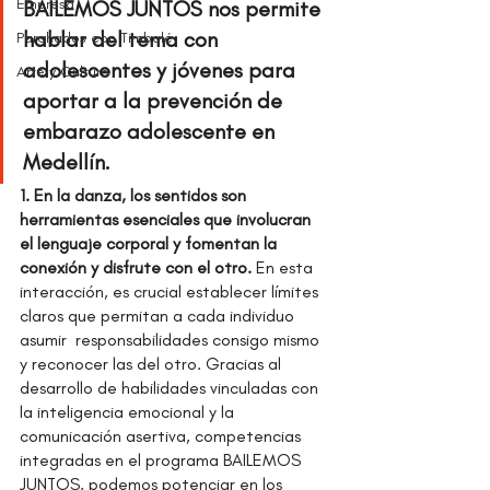
Empresa
BAILEMOS JUNTOS nos permite 
hablar del tema con  
Parchados con Timbalé
adolescentes y jóvenes para 
Arte y Cultura
aportar a la prevención de 
embarazo adolescente en 
Medellín.
1. En la danza, los sentidos son 
herramientas esenciales que involucran 
el lenguaje corporal y fomentan la 
conexión y disfrute con el otro.
 En esta 
interacción, es crucial establecer límites 
claros que permitan a cada individuo 
asumir  responsabilidades consigo mismo 
y reconocer las del otro. Gracias al 
desarrollo de habilidades vinculadas con 
la inteligencia emocional y la 
comunicación asertiva, competencias 
integradas en el programa BAILEMOS 
JUNTOS, podemos potenciar en los 