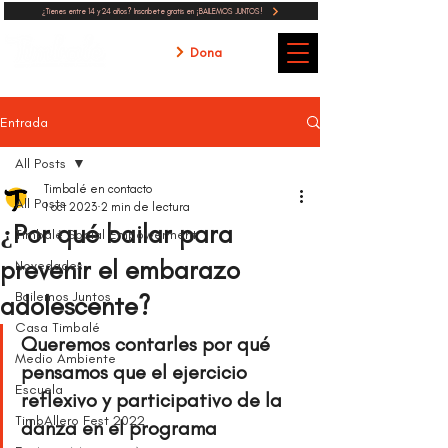
¿Tienes entre 14 y 24 años? Inscribete gratis en ¡BAILEMOS JUNTOS!
Dona
Entrada
All Posts
Timbalé en contacto
All Posts
1 oct 2023
2 min de lectura
¿Por qué bailar para
Timbalé Social Empowerment
prevenir el embarazo
Novedades
Bailemos Juntos
adolescente?
Casa Timbalé
Queremos contarles por qué 
Medio Ambiente
pensamos que el ejercicio 
Escuela
reflexivo y participativo de la 
TimbAllero Fest 2022
danza en el programa 