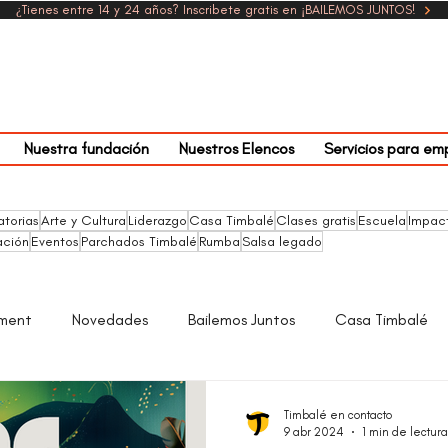
¿Tienes entre 14 y 24 años? Inscribete gratis en ¡BAILEMOS JUNTOS!
Nuestra fundación
Nuestros Elencos
Servicios para em
torias
Arte y Cultura
Liderazgo
Casa Timbalé
Clases gratis
Escuela
Impac
ción
Eventos
Parchados Timbalé
Rumba
Salsa legado
rment
Novedades
Bailemos Juntos
Casa Timbalé
22
Empresa
Parchados con Timbalé
Arte y Cultura
Timbalé en contacto
9 abr 2024
1 min de lectura