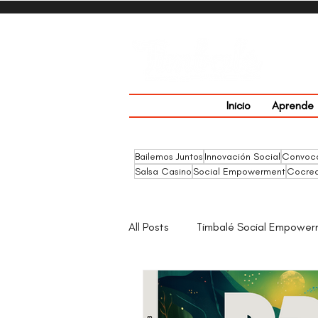
Inicio
Aprende
Bailemos Juntos
Innovación Social
Convoca
Salsa Casino
Social Empowerment
Cocrea
All Posts
Timbalé Social Empowe
Escuela
TimbAllero Fest 20