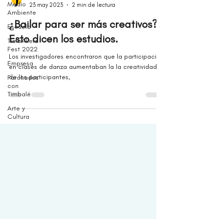
Medio
23 may 2023
2 min de lectura
Ambiente
¿Bailar para ser más creativos?
Escuela
Esto dicen los estudios.
TimbAllero
Fest 2022
Los investigadores encontraron que la participación
Empresa
en clases de danza aumentaban la la creatividad
de los participantes,
Parchados
con
Timbalé
Arte y
Cultura