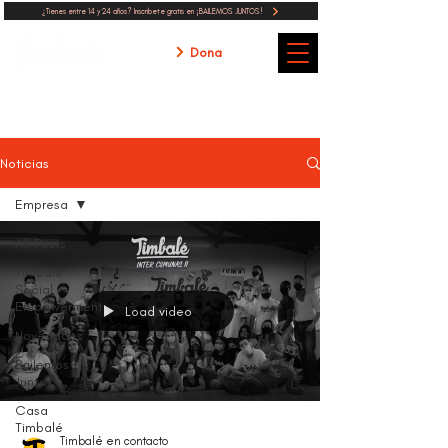
¿Tienes entre 14 y 24 años? Inscribete gratis en ¡BAILEMOS JUNTOS!
Dona
Noticias
Empresa
All Posts
Timbalé
Social
Empowerment
Load video
Novedades
Bailemos
Juntos
Casa
Timbalé
Timbalé en contacto