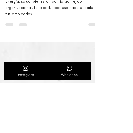
organización y por qué la Salsa
Casino es uno de nuestros
favoritos
Energía, salud, bienestar, confianza, tejido
organizacional, felicidad, todo eso hace el baile por
tus empleados.
Instagram
Whatsapp