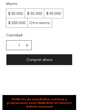
Monto
$ 30.000
$ 50.000
$ 95.000
$ 200.000
Otro monto
Cantidad
Comprar ahora
ORGANIZACIÓN CULTURAL TIMBALÉ
Danza y música como motores de paz, bienestar,
liderazgo y comunidad.
Entérate de novedades, noticias y
promociones suscribiéndote en nuestro
boletín semanal