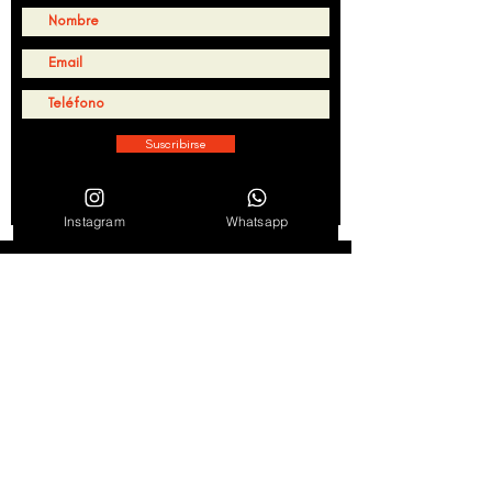
Suscribirse
Al hacer clic en "Suscribirse" consideramos leídos y
aceptados los Términos de servicio y Políticas de
Privacidad
Ver Términos de Uso
Instagram
Whatsapp
Síguenos en redes
Agenda
Noticias
Tienda en línea