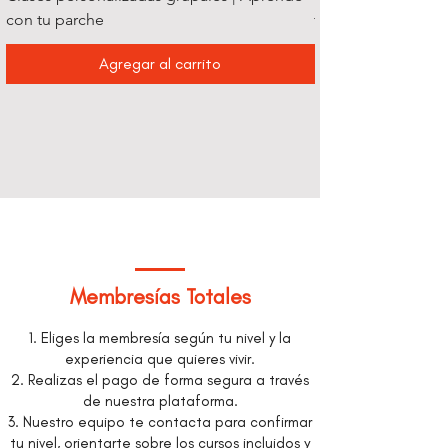
con tu parche
tu ritmo
Agregar al carrito
Membresías Totales
1. Eliges la membresía según tu nivel y la
experiencia que quieres vivir.
2. Realizas el pago de forma segura a través
de nuestra plataforma.
3. Nuestro equipo te contacta para confirmar
tu nivel, orientarte sobre los cursos incluidos y