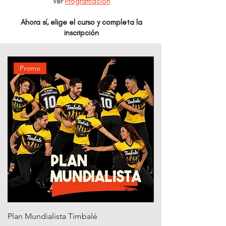
Ver
Programación
Ahora sí, elige el curso y completa la
inscripción
Promo
Plan Mundialista Timbalé
Curso regular Salsa