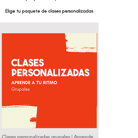
Elige tu paquete de clases personalizadas
Clases personalizadas grupales | Aprende
Clases personaliza