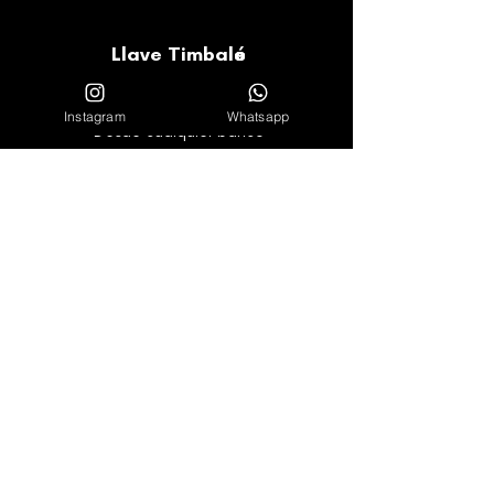
Llave Timbalé
Llave Timbalé:
0091013648
Paga Bre-B
Instagram
Whatsapp
Desde cualquier banco
Transferencia Electrónica
Cuenta de Ahorros
BANCOLOMBIA
#
00900001526
No olvides enviar tu comprobantes de
pago