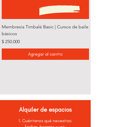
Membresía Timbalé Basic | Cursos de baile
básicos
Precio
$ 250.000
Agregar al carrito
Alquiler de espacios
1. Cuéntanos qué necesitas:
fechas, horarios y uso.