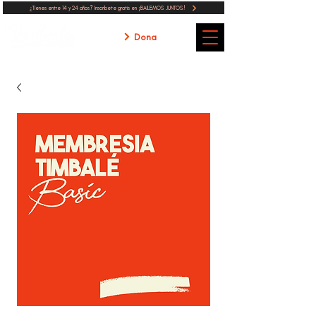
¿Tienes entre 14 y 24 años? Inscribete gratis en ¡BAILEMOS JUNTOS!
Dona