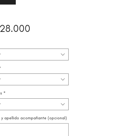
Precio
328.000
r
*
r
s
*
r
y apellido acompañante (opcional)