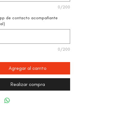
0/200
pp de contacto acompañante
al)
0/200
Agregar al carrito
Realizar compra