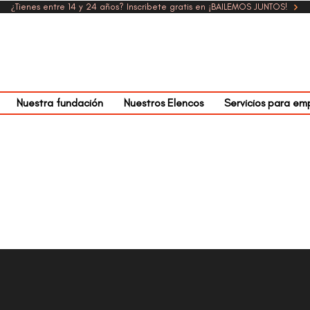
¿Tienes entre 14 y 24 años? Inscribete gratis en ¡BAILEMOS JUNTOS!
Nuestra fundación
Nuestros Elencos
Servicios para em