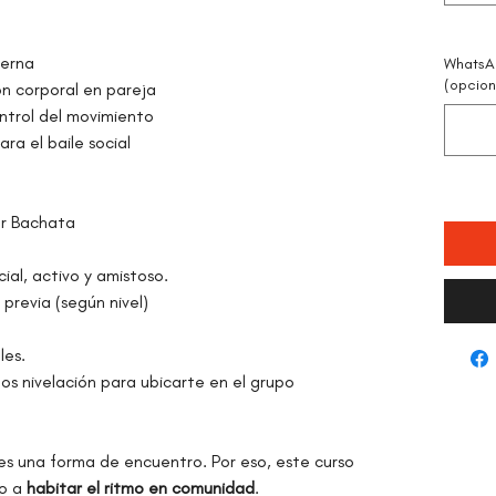
derna
WhatsA
(opcion
n corporal en pareja
ontrol del movimiento
ra el baile social
er Bachata
ial, activo y amistoso.
 previa (según nivel)
les.
mos nivelación para ubicarte en el grupo
es una forma de encuentro. Por eso, este curso
no a
habitar el ritmo en comunidad
.