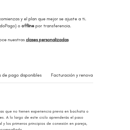
comienzas y el plan que mejor se ajuste a ti.
doPago) o
offline
por transferencia.
noce nuestras
clases personalizadas
s de pago disponibles
Facturación y renovación
Prestación
nas que no tienen experiencia previa en bachata o
. A lo largo de este ciclo aprenderás el paso
l y los primeros principios de conexión en pareja,
y acompañado.