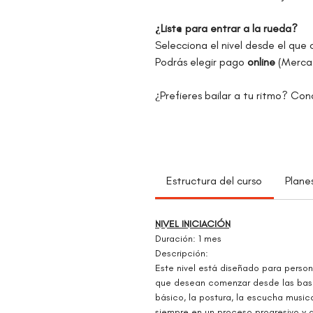
¿List@ para entrar a la rueda?
Selecciona el nivel desde el que 
Podrás elegir pago
online
(Merca
¿Prefieres bailar a tu ritmo? Co
Estructura del curso
Plane
NIVEL INICIACIÓN
Duración: 1 mes
Descripción:
Este nivel está diseñado para perso
que desean comenzar desde las bases
básico, la postura, la escucha musica
siempre en un proceso progresivo 