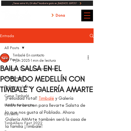
¿Tienes entre 14 y 24 años? Inscribete gratis en ¡BAILEMOS JUNTOS!
Dona
Entrada
All Posts
Timbalé En contacto
All Posts
9 jun 2023
1 min de lectura
BAILA SALSA EN EL
Timbalé Social Empowerment
POBLADO MEDELLÍN CON
Novedades
Bailemos Juntos
TIMBALÉ Y GALERÍA AMARTE
Casa Timbalé
¡Felicidad total! 
Timbalé
 y Galería 
Medio Ambiente
AMArte se unen para llevarte Salsita de 
la que nos gusta al Poblado. Ahora 
Escuela
Galería AMArte también será la casa de 
TimbAllero Fest 2022
la familia ¡Timbalé!