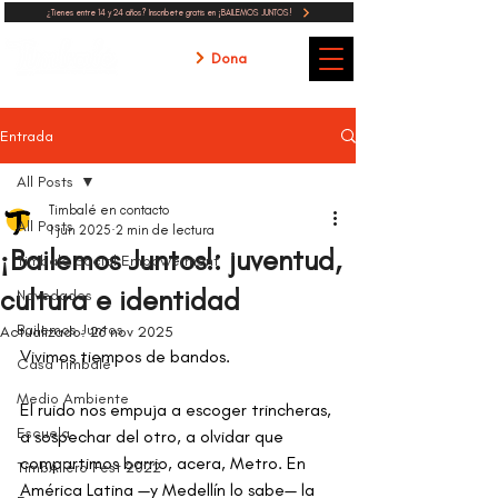
¿Tienes entre 14 y 24 años? Inscribete gratis en ¡BAILEMOS JUNTOS!
Dona
Entrada
All Posts
Timbalé en contacto
All Posts
1 jun 2025
2 min de lectura
¡Bailemos Juntos!: juventud,
Timbalé Social Empowerment
cultura e identidad
Novedades
Bailemos Juntos
Actualizado:
26 nov 2025
Vivimos tiempos de bandos. 
Casa Timbalé
Medio Ambiente
El ruido nos empuja a escoger trincheras, 
Escuela
a sospechar del otro, a olvidar que 
compartimos barrio, acera, Metro. En 
TimbAllero Fest 2022
América Latina —y Medellín lo sabe— la 