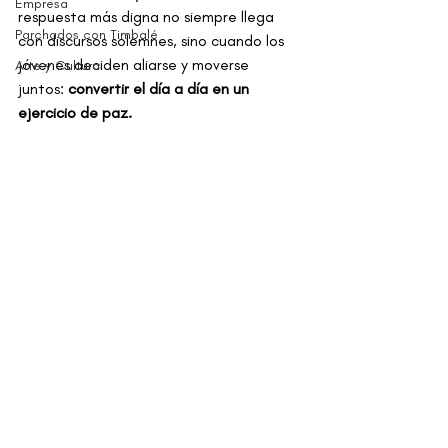
Empresa
respuesta más digna no siempre llega 
Parchados con Timbalé
con discursos solemnes, sino cuando los 
jóvenes deciden aliarse y moverse 
Arte y Cultura
juntos: 
convertir el día a día en un 
ejercicio de paz.