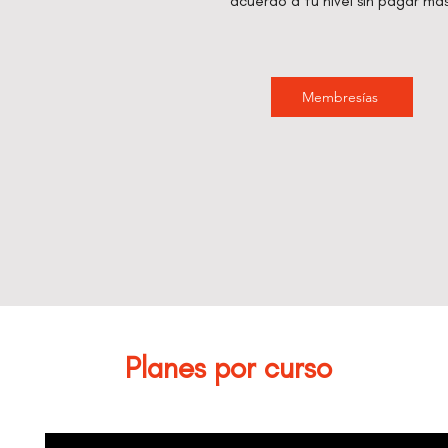
acuerdo a tu nivel sin pagar más
Membresías
Planes por curso