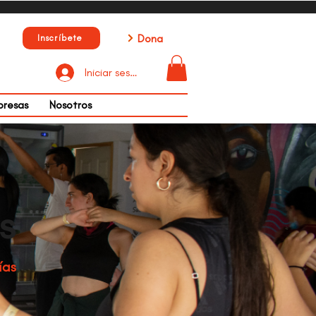
Dona
Inscríbete
Iniciar sesión
presas
Nosotros
s
ías