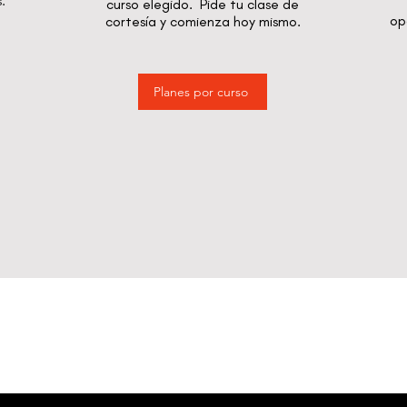
.
curso elegido. P
ide tu clase de
op
cortesía y comienza hoy mismo.
Planes por curso