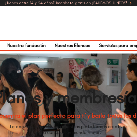
¿Tienes entre 14 y 24 años? Inscribete gratis en ¡BAILEMOS JUNTOS!
Nuestra fundación
Nuestros Elencos
Servicios para em
Planes y membresía
cuentra el plan perfecto para tí y baila todos los d
La danza y la música son nuestras plataformas creativas
para construir un mundo mejor.