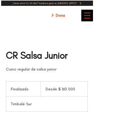
¿Tienes entre 14 y 24 años? Inscribete gratis en ¡BAILEMOS JUNTOS!
Dona
CR Salsa Junior
Curso regular de salsa junior
Desde
160.000
Finalizado
F
Desde $ 160.000
pesos
colombianos
i
n
Timbalé Sur
a
l
i
z
a