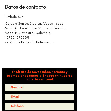
d
Datos de contacto
o
Timbalé Sur
Colegio San José de Las Vegas - sede
Medellín, Avenida Las Vegas, El Poblado,
Medellin, Antioquia, Colombia
+573043708596
servicioalcliente@timbale.com.co
ORGANIZACIÓN CULTURAL TIMBALÉ
Danza y música como motores de paz, bienestar,
liderazgo y comunidad.
Entérate de novedades, noticias y
promociones suscribiéndote en nuestro
boletín semanal