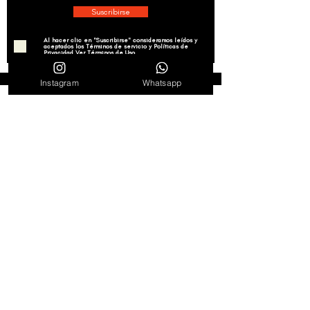
Suscribirse
Al hacer clic en "Suscribirse" consideramos leídos y
aceptados los Términos de servicio y Políticas de
Privacidad
Ver Términos de Uso
Instagram
Whatsapp
Síguenos en redes
Agenda
Noticias
Tienda en línea
Política de privacidad
Términos de uso
Contáctanos