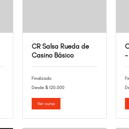
CR Salsa Rueda de
C
Casino Básico
-
Finalizado
Fi
Desde
De
Desde $ 120.000
D
120.000
12
pesos
pe
colombianos
co
Ver curso