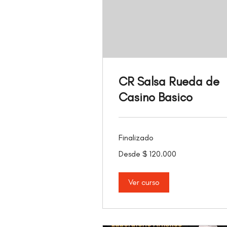
CR Salsa Rueda de
Casino Basico
Finalizado
Desde
Desde $ 120.000
120.000
pesos
colombianos
Ver curso