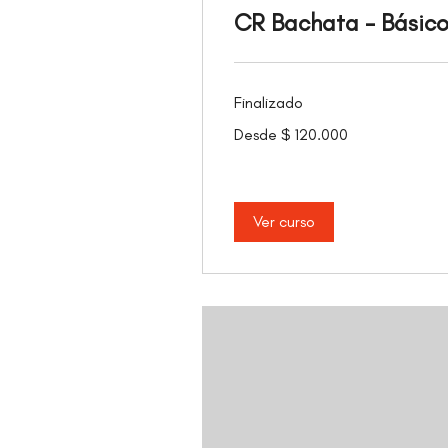
CR Bachata - Básic
Finalizado
Desde
Desde $ 120.000
120.000
pesos
colombianos
Ver curso