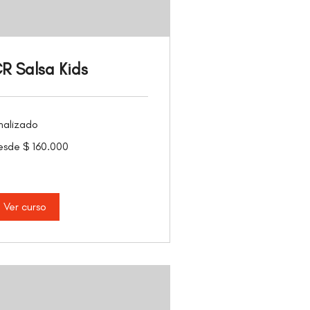
R Salsa Kids
nalizado
sde
esde $ 160.000
0.000
sos
lombianos
Ver curso