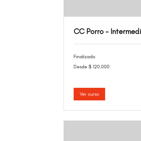
CC Porro - Intermed
Finalizado
Desde
Desde $ 120.000
120.000
pesos
colombianos
Ver curso