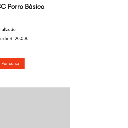
C Porro Básico
nalizado
sde
esde $ 120.000
0.000
sos
lombianos
Ver curso