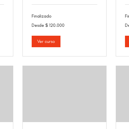
Finalizado
Fi
Desde
De
Desde $ 120.000
D
120.000
12
pesos
pe
colombianos
co
Ver curso