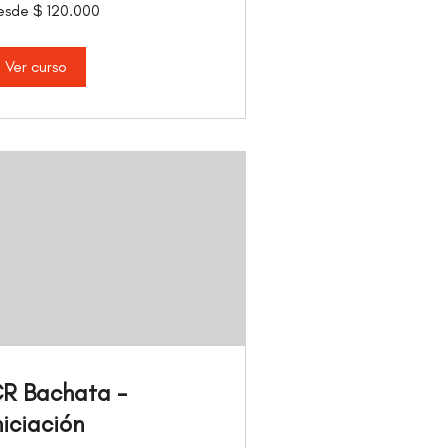
sde
esde $ 120.000
0.000
sos
lombianos
Ver curso
R Bachata -
niciación