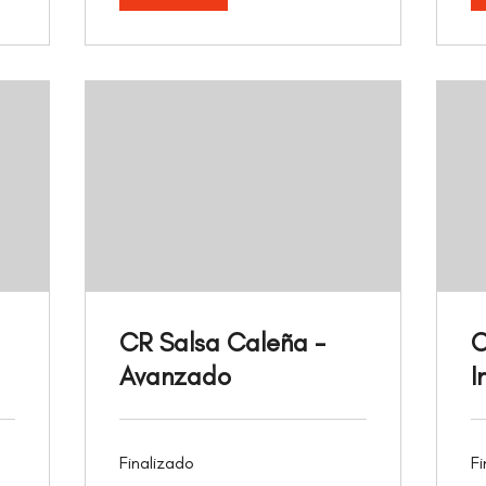
CR Salsa Caleña -
C
Avanzado
I
Finalizado
Fi