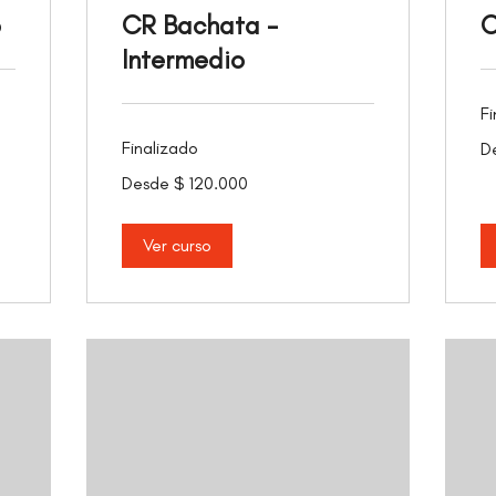
o
CR Bachata -
C
Intermedio
Fi
De
Finalizado
D
12
pe
Desde
co
Desde $ 120.000
120.000
pesos
colombianos
Ver curso