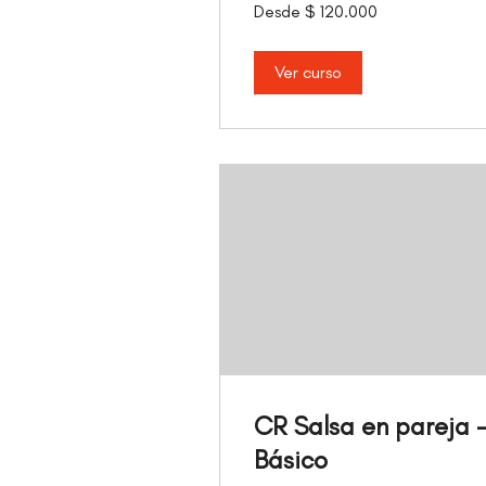
Desde
Desde $ 120.000
120.000
pesos
colombianos
Ver curso
CR Salsa en pareja 
Básico