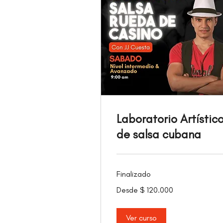
Laboratorio Artístic
de salsa cubana
Finalizado
Desde
Desde $ 120.000
120.000
pesos
colombianos
Ver curso