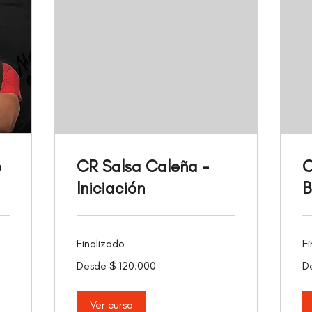
o
CR Salsa Caleña -
C
Iniciación
B
Finalizado
Fi
Desde
De
Desde $ 120.000
D
120.000
12
pesos
pe
colombianos
co
Ver curso