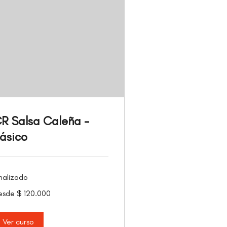
R Salsa Caleña -
ásico
nalizado
sde
esde $ 120.000
0.000
sos
lombianos
Ver curso