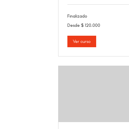
Finalizado
Desde
Desde $ 120.000
120.000
pesos
colombianos
Ver curso