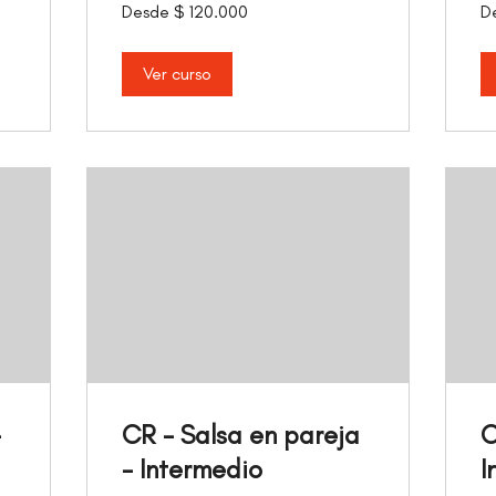
Desde
De
Desde $ 120.000
D
120.000
12
pesos
pe
colombianos
co
Ver curso
-
CR - Salsa en pareja
C
- Intermedio
I