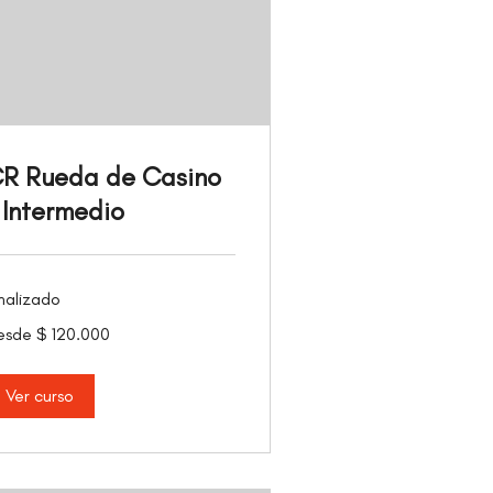
R Rueda de Casino
 Intermedio
nalizado
sde
esde $ 120.000
0.000
sos
lombianos
Ver curso