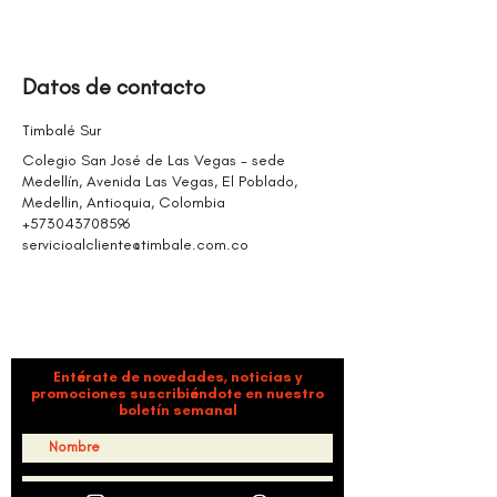
Datos de contacto
Timbalé Sur
Colegio San José de Las Vegas - sede
Medellín, Avenida Las Vegas, El Poblado,
Medellin, Antioquia, Colombia
+573043708596
servicioalcliente@timbale.com.co
ORGANIZACIÓN CULTURAL TIMBALÉ
Danza y música como motores de paz, bienestar,
liderazgo y comunidad.
Entérate de novedades, noticias y
promociones suscribiéndote en nuestro
boletín semanal