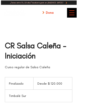
¿Tienes entre 14 y 24 años? Inscribete gratis en ¡BAILEMOS JUNTOS!
Dona
CR Salsa Caleña -
Iniciación
Curso regular de Salsa Caleña
Desde
120.000
Finalizado
F
Desde $ 120.000
pesos
colombianos
i
n
Timbalé Sur
a
l
i