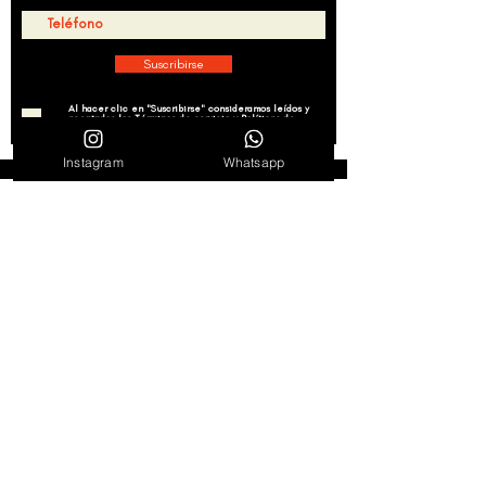
Suscribirse
Al hacer clic en "Suscribirse" consideramos leídos y
aceptados los Términos de servicio y Políticas de
Privacidad
Ver Términos de Uso
Instagram
Whatsapp
Síguenos en redes
Agenda
Noticias
Tienda en línea
Política de privacidad
Términos de uso