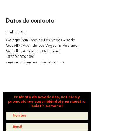
z
a
d
Datos de contacto
o
Timbalé Sur
Colegio San José de Las Vegas - sede
Medellín, Avenida Las Vegas, El Poblado,
Medellin, Antioquia, Colombia
+573043708596
servicioalcliente@timbale.com.co
ORGANIZACIÓN CULTURAL TIMBALÉ
Danza y música como motores de paz, bienestar,
liderazgo y comunidad.
Entérate de novedades, noticias y
promociones suscribiéndote en nuestro
boletín semanal