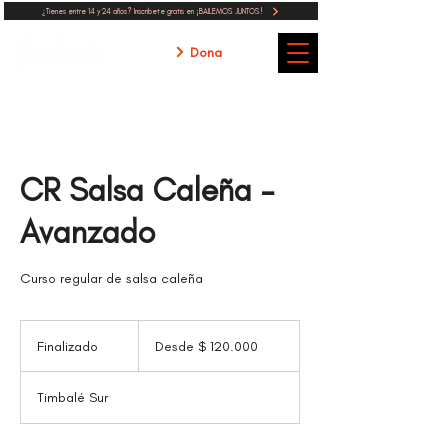
¿Tienes entre 14 y 24 años? Inscribete gratis en ¡BAILEMOS JUNTOS!
Dona
CR Salsa Caleña -
Avanzado
Curso regular de salsa caleña
Desde
120.000
Finalizado
F
Desde $ 120.000
pesos
colombianos
i
n
Timbalé Sur
a
l
i