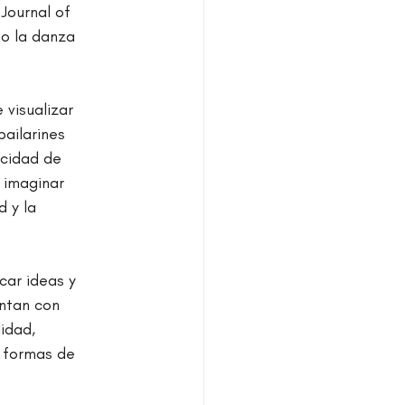
Journal of 
o la danza 
 visualizar 
bailarines 
acidad de 
 imaginar 
 y la 
car ideas y 
entan con 
idad, 
s formas de 