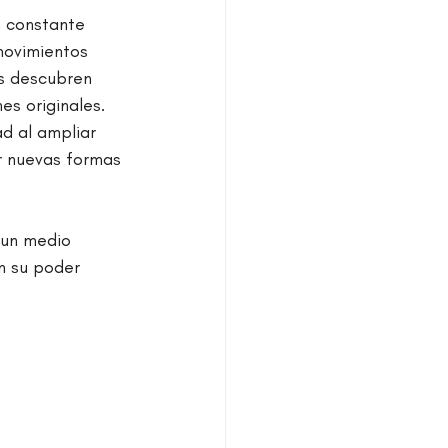
 constante 
movimientos 
es descubren 
s originales. 
d al ampliar 
ar nuevas formas 
 un medio 
n su poder 