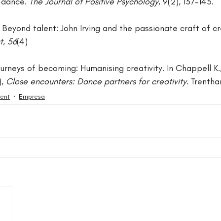
 dance. 
The Journal of Positive Psychology
, 9(2), 137–145.
 Beyond talent: John Irving and the passionate craft of cre
t
, 
56
(4)
ourneys of becoming: Humanising creativity. In Chappell K.,
, 
Close encounters: Dance partners for creativity
. Trenth
ent
Empresa