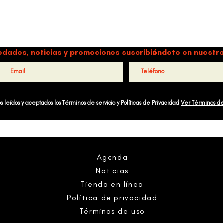
ORGANIZACIÓN CULTURAL TIMBALÉ
a y música como motores de paz, bienestar, liderazgo y comun
edades, noticias y promociones suscribiéndote en nuestro
 leídos y aceptados los Términos de servicio y Políticas de Privacidad
Ver Términos d
Agenda
Noticias
Tienda en línea
Política de privacidad
Términos de uso