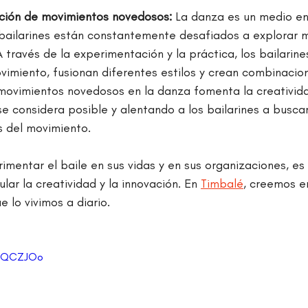
ación de movimientos novedosos:
 La danza es un medio en
 bailarines están constantemente desafiados a explorar 
 través de la experimentación y la práctica, los bailarin
imiento, fusionan diferentes estilos y crean combinacione
movimientos novedosos en la danza fomenta la creativida
 se considera posible y alentando a los bailarines a busc
s del movimiento.
imentar el baile en sus vidas y en sus organizaciones, es
ar la creatividad y la innovación. En 
Timbalé
, creemos e
 lo vivimos a diario.
qSQCZJOo