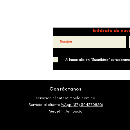
tu organización y por qué la
Salsa Casino es uno de
nuestros favoritos
Danz
Entérate de nov
Al hacer clic en "Suscribirse" consideramos
Contáctanos
servicioalcliente@timbale.com.co
Servicio al cliente
WApp (57) 3043708596
Medellín, Antioquia