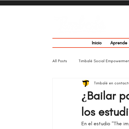
Inicio
Aprende
All Posts
Timbalé Social Empowermen
Timbalé en contact
TimbAllero Fest 2022
Empresa
¿Bailar p
los estudi
En el estudio "The im