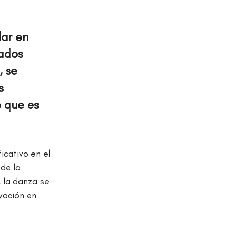
ar en 
ados 
 se 
s 
 que es 
icativo en el 
de la 
 la danza se 
vación en 