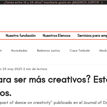
¿Tienes entre 14 y 24 años? Inscribete gratis en ¡BAILEMOS JUNTOS!
Nuestra fundación
Nuestros Elencos
Servicios para em
t
Novedades
Bailemos Juntos
Casa Timbalé
Medi
o
23 may 2023
2 min de lectura
Parchados con Timbalé
Arte y Cultura
ara ser más creativos? Es
os.
pact of dance on creativity" publicado en el Journal of 