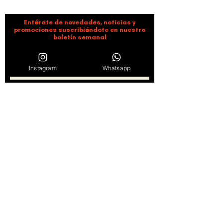
liderazgo y comunidad.
Entérate de novedades, noticias y
promociones suscribiéndote en nuestro
boletín semanal
Instagram
Whatsapp
Suscribirse
Al hacer clic en "Suscribirse" consideramos leídos y
aceptados los Términos de servicio y Políticas de
Privacidad
Ver Términos de Uso
Síguenos en redes