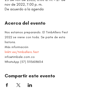
nov de 2022, 7:00 p. m.
De acuerdo a la agenda
Acerca del evento
Nos estamos preparando. El TimbAllero Fest 
2022 se viene con toda. Se parte de esta 
historia.
Más información
linktr.ee/timballero.fest
info@timbale.com.co
WhatsApp (57) 3115608634
Compartir este evento
ORGANIZACIÓN CULTURAL TIMBALÉ
Danza y música como motores de paz, bienestar,