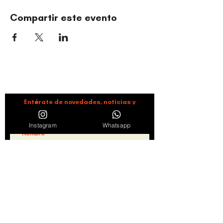
Compartir este evento
ORGANIZACIÓN CULTURAL TIMBALÉ
Danza y música como motores de paz, bienestar,
liderazgo y comunidad.
Entérate de novedades, noticias y
promociones suscribiéndote en nuestro
boletín semanal
Instagram
Whatsapp
Suscribirse
Al hacer clic en "Suscribirse" consideramos leídos y
aceptados los Términos de servicio y Políticas de
Privacidad
Ver Términos de Uso