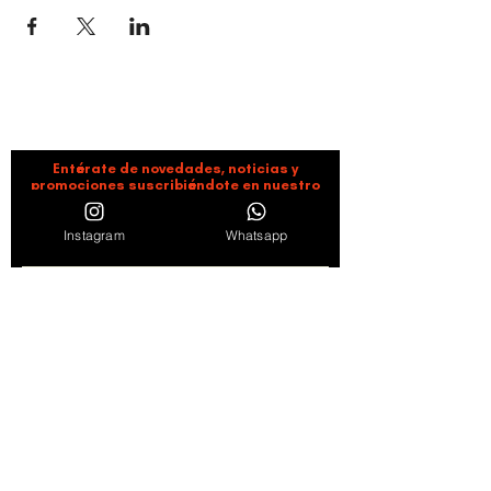
ORGANIZACIÓN CULTURAL TIMBALÉ
Danza y música como motores de paz, bienestar,
liderazgo y comunidad.
Entérate de novedades, noticias y
promociones suscribiéndote en nuestro
boletín semanal
Instagram
Whatsapp
Suscribirse
Al hacer clic en "Suscribirse" consideramos leídos y
aceptados los Términos de servicio y Políticas de
Privacidad
Ver Términos de Uso
Síguenos en redes