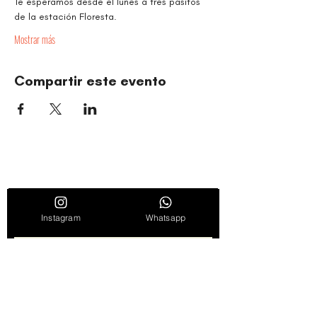
Te esperamos desde el lunes a tres pasitos 
de la estación Floresta.
Mostrar más
Compartir este evento
ORGANIZACIÓN CULTURAL TIMBALÉ
Danza y música como motores de paz, bienestar,
liderazgo y comunidad.
Entérate de novedades, noticias y
promociones suscribiéndote en nuestro
Instagram
Whatsapp
boletín semanal