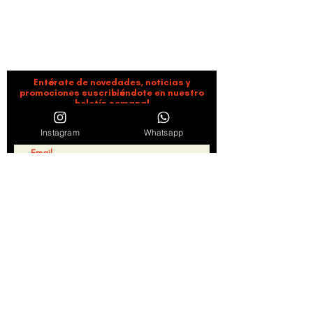
ORGANIZACIÓN CULTURAL TIMBALÉ
Danza y música como motores de paz, bienestar,
liderazgo y comunidad.
Entérate de novedades, noticias y
promociones suscribiéndote en nuestro
boletín semanal
Instagram
Whatsapp
Suscribirse
Al hacer clic en "Suscribirse" consideramos leídos y
aceptados los Términos de servicio y Políticas de
Privacidad
Ver Términos de Uso
Síguenos en redes