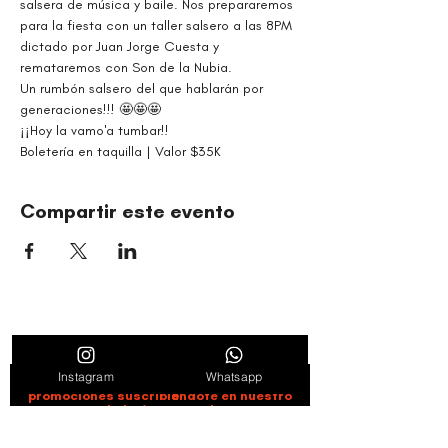
salsera de música y baile. Nos prepararemos 
para la fiesta con un taller salsero a las 8PM 
dictado por Juan Jorge Cuesta y 
remataremos con Son de la Nubia.
Un rumbón salsero del que hablarán por 
generaciones!!! 🤩🤩🤩
¡¡Hoy la vamo'a tumbar!!
Boletería en taquilla | Valor $35K 
Compartir este evento
ORGANIZACIÓN CULTURAL TIMBALÉ
Danza y música como motores de paz, bienestar,
liderazgo y comunidad.
Instagram
Whatsapp
Entérate de novedades, noticias y
promociones suscribiéndote en nuestro
boletín semanal