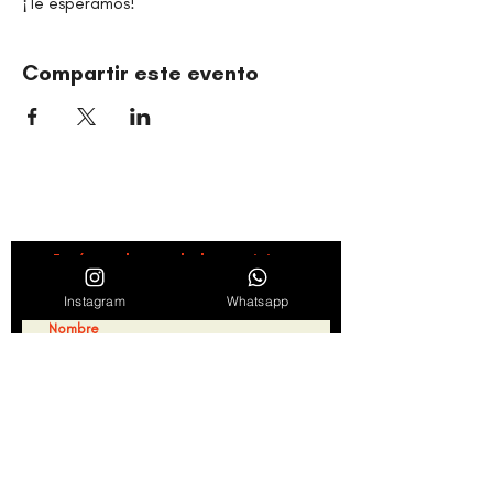
¡Te esperamos!
Compartir este evento
ORGANIZACIÓN CULTURAL TIMBALÉ
Danza y música como motores de paz, bienestar,
liderazgo y comunidad.
Entérate de novedades, noticias y
promociones suscribiéndote en nuestro
boletín semanal
Instagram
Whatsapp
Suscribirse