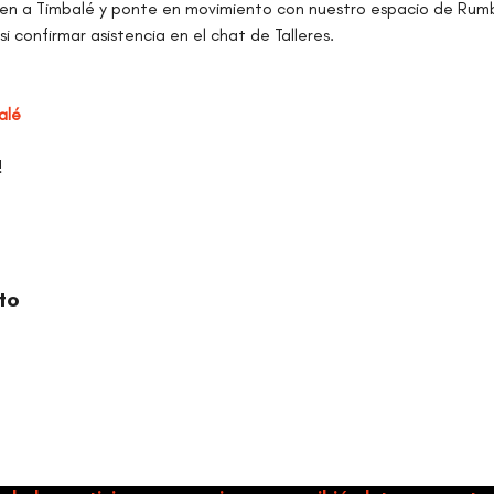
en a Timbalé y ponte en movimiento con nuestro espacio de Rum
si confirmar asistencia en el chat de Talleres.
alé
!
to
ORGANIZACIÓN CULTURAL TIMBALÉ
a y música como motores de paz, bienestar, liderazgo y comun