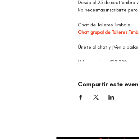
Desde el 25 de septiembre v
No necesitas inscribirte pero 
Chat de Talleres Timbalé
Chat grupal de Talleres Timb
Únete al chat y ¡Ven a bailar
Valor por clase $10.000
Compartir este even
Danz