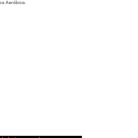
ba Aeróbica.
idad.