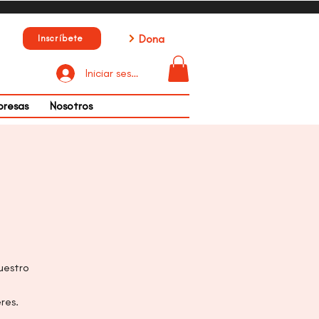
Dona
Inscríbete
Iniciar sesión
presas
Nosotros
uestro
eres.