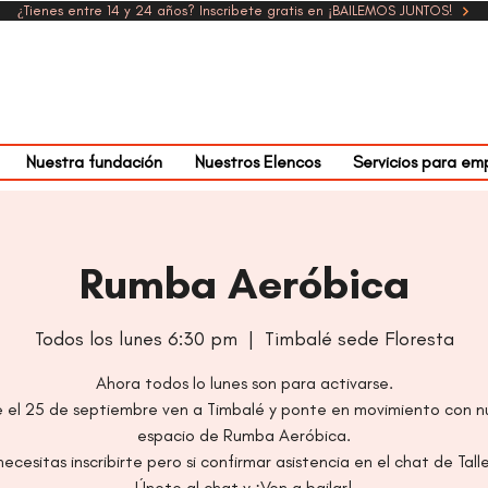
¿Tienes entre 14 y 24 años? Inscribete gratis en ¡BAILEMOS JUNTOS!
Nuestra fundación
Nuestros Elencos
Servicios para em
Rumba Aeróbica
Todos los lunes 6:30 pm
  |  
Timbalé sede Floresta
Ahora todos lo lunes son para activarse.
 el 25 de septiembre ven a Timbalé y ponte en movimiento con n
espacio de Rumba Aeróbica.
ecesitas inscribirte pero si confirmar asistencia en el chat de Tall
Únete al chat y ¡Ven a bailar!