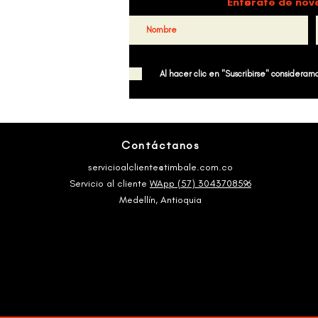
Entérate de nov
Al hacer clic en "Suscribirse" consideramos
Contáctanos
servicioalcliente@timbale.com.co
Servicio al cliente
WApp (57) 3043708596
Medellín, Antioquia