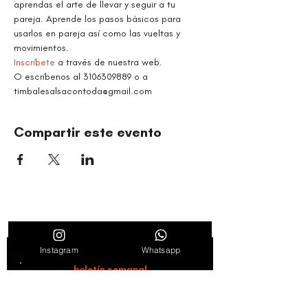
aprendas el arte de llevar y seguir a tu 
pareja. Aprende los pasos básicos para 
usarlos en pareja así como las vueltas y 
movimientos.
Inscríbete
 a través de nuestra web.
O escríbenos al 3106309889 o a 
timbalesalsacontoda@gmail.com
Compartir este evento
ORGANIZACIÓN CULTURAL TIMBALÉ
Danza y música como motores de paz, bienestar,
liderazgo y comunidad.
Entérate de novedades, noticias y
Instagram
Whatsapp
promociones suscribiéndote en nuestro
boletín semanal