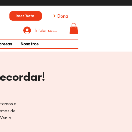
Dona
Inscríbete
Iniciar sesión
presas
Nosotros
Recordar!
vitamos a
remos de
 Ven a