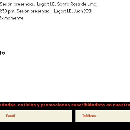
 Sesión presencial.  Lugar: I.E. Santa Rosa de Lima
:30 pm. Sesión presencial.  Lugar: I.E. Juan XXIII
Próximamente
to
ORGANIZACIÓN CULTURAL TIMBALÉ
a y música como motores de paz, bienestar, liderazgo y comun
edades, noticias y promociones suscribiéndote en nuestro