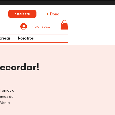
Dona
Inscríbete
Iniciar sesión
presas
Nosotros
Recordar!
vitamos a
remos de
 Ven a