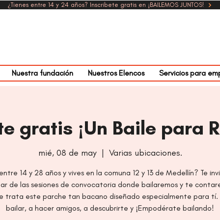
¿Tienes entre 14 y 24 años? Inscribete gratis en ¡BAILEMOS JUNTOS!
Nuestra fundación
Nuestros Elencos
Servicios para em
te gratis ¡Un Baile para 
mié, 08 de may
  |  
Varias ubicaciones.
entre 14 y 28 años y vives en la comuna 12 y 13 de Medellín? Te in
par de las sesiones de convocatoria donde bailaremos y te conta
e trata este parche tan bacano diseñado especialmente para tí.
bailar, a hacer amigos, a descubrirte y ¡Empodérate bailando!