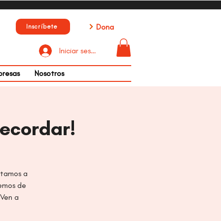
Dona
Inscríbete
Iniciar sesión
presas
Nosotros
Recordar!
vitamos a
remos de
 Ven a