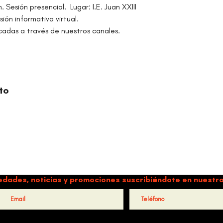
 Sesión presencial.  Lugar: I.E. Juan XXIII
ión informativa virtual.
cadas a través de nuestros canales.
to
ORGANIZACIÓN CULTURAL TIMBALÉ
a y música como motores de paz, bienestar, liderazgo y comun
edades, noticias y promociones suscribiéndote en nuestro