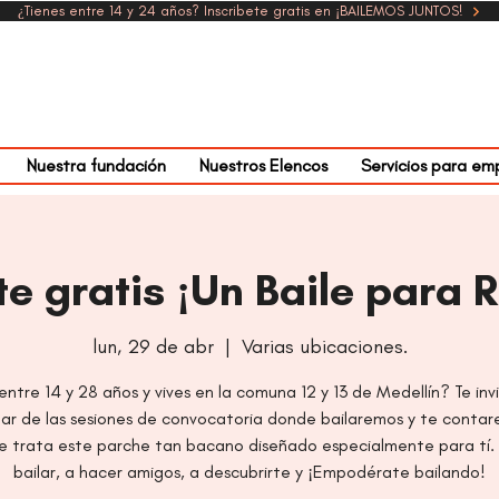
¿Tienes entre 14 y 24 años? Inscribete gratis en ¡BAILEMOS JUNTOS!
Nuestra fundación
Nuestros Elencos
Servicios para em
te gratis ¡Un Baile para 
lun, 29 de abr
  |  
Varias ubicaciones.
entre 14 y 28 años y vives en la comuna 12 y 13 de Medellín? Te in
par de las sesiones de convocatoria donde bailaremos y te conta
e trata este parche tan bacano diseñado especialmente para tí.
bailar, a hacer amigos, a descubrirte y ¡Empodérate bailando!