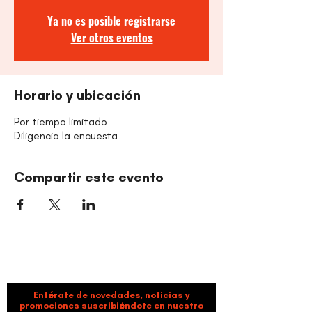
Ya no es posible registrarse
Ver otros eventos
Horario y ubicación
Por tiempo limitado
Diligencia la encuesta
Compartir este evento
ORGANIZACIÓN CULTURAL TIMBALÉ
Danza y música como motores de paz, bienestar,
liderazgo y comunidad.
Entérate de novedades, noticias y
promociones suscribiéndote en nuestro