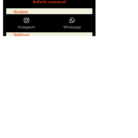
boletín semanal
Instagram
Whatsapp
Suscribirse
Al hacer clic en "Suscribirse" consideramos leídos y
aceptados los Términos de servicio y Políticas de
Privacidad
Ver Términos de Uso
Síguenos en redes
Agenda
Noticias