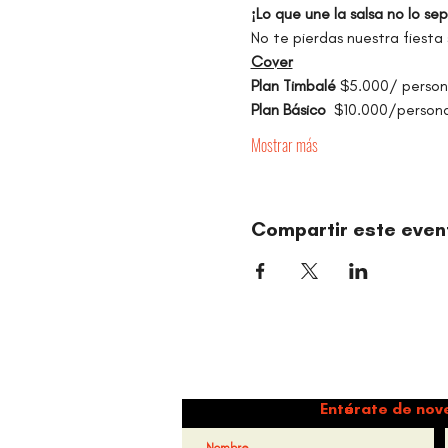
¡Lo que une la salsa no lo se
No te pierdas nuestra fiesta
Cover
Plan Timbalé 
$5.000/ persona
Plan Básico
  $10.000/persona
Mostrar más
Compartir este even
Danz
Entérate de nov