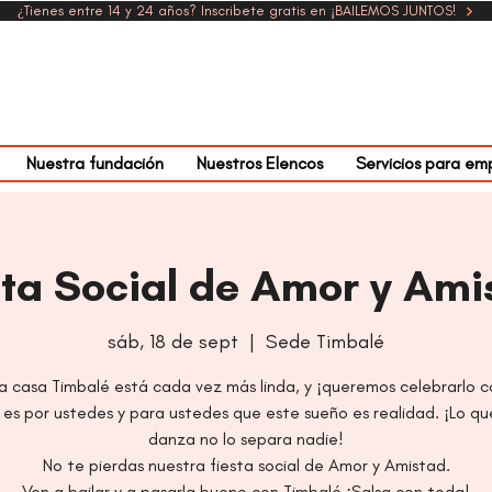
¿Tienes entre 14 y 24 años? Inscribete gratis en ¡BAILEMOS JUNTOS!
Nuestra fundación
Nuestros Elencos
Servicios para em
sta Social de Amor y Ami
sáb, 18 de sept
  |  
Sede Timbalé
a casa Timbalé está cada vez más linda, y ¡queremos celebrarlo c
es por ustedes y para ustedes que este sueño es realidad. ¡Lo qu
danza no lo separa nadie!
No te pierdas nuestra fiesta social de Amor y Amistad.
Ven a bailar y a pasarla bueno con Timbalé ¡Salsa con toda!