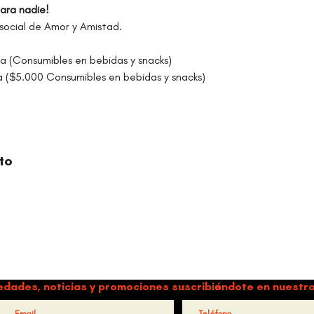
para nadie! 
 social de Amor y Amistad. 
 (Consumibles en bebidas y snacks) 
 ($5.000 Consumibles en bebidas y snacks) 
to
ORGANIZACIÓN CULTURAL TIMBALÉ
a y música como motores de paz, bienestar, liderazgo y comun
edades, noticias y promociones suscribiéndote en nuestro