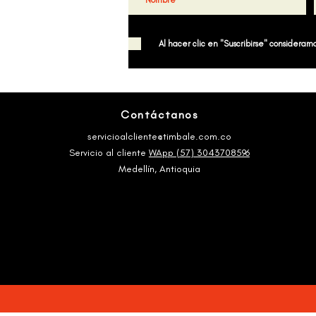
Al hacer clic en "Suscribirse" consideramos
Contáctanos
servicioalcliente@timbale.com.co
Servicio al cliente
WApp (57) 3043708596
Medellín, Antioquia