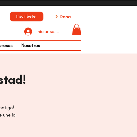
Dona
Inscríbete
Iniciar sesión
presas
Nosotros
stad!
ontigo!
e une la