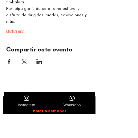
timbalera.
Participa gratis de esta toma cultural y 
disfruta de dirigidos, ruedas, exhibiciones y 
más.
Mostrar más
Compartir este evento
ORGANIZACIÓN CULTURAL TIMBALÉ
Danza y música como motores de paz, bienestar,
liderazgo y comunidad.
Entérate de novedades, noticias y
Instagram
Whatsapp
promociones suscribiéndote en nuestro
boletín semanal