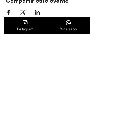
Compartir este evento
Instagram
Whatsapp
ORGANIZACIÓN CULTURAL TIMBALÉ
Danza y música como motores de paz, bienestar,
liderazgo y comunidad.
Entérate de novedades, noticias y
promociones suscribiéndote en nuestro
boletín semanal
Suscribirse
Al hacer clic en "Suscribirse" consideramos leídos y
aceptados los Términos de servicio y Políticas de
Privacidad
Ver Términos de Uso