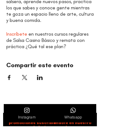
salsera, aprende nuevos pasos, practica
los que sabes y conoce gente mientras
te goza un espacio lleno de arte, cultura
y buena comida.
Inscríbete
en nuestros cursos regulares
de Salsa Casino Básico y remata con
práctica ¿Qué tal ese plan?
Compartir este evento
ORGANIZACIÓN CULTURAL TIMBALÉ
Danza y música como motores de paz, bienestar,
liderazgo y comunidad.
Instagram
Whatsapp
Entérate de novedades, noticias y
promociones suscribiéndote en nuestro
boletín semanal