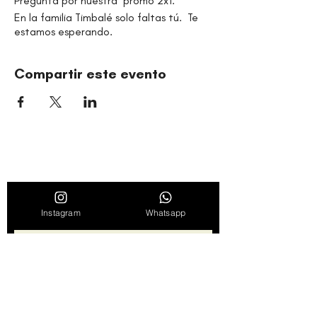
Pregunta por nuestra promo 2x1.
En la familia Timbalé solo faltas tú. Te
estamos esperando.
Compartir este evento
ORGANIZACIÓN CULTURAL TIMBALÉ
Danza y música como motores de paz, bienestar,
liderazgo y comunidad.
Entérate de novedades, noticias y
promociones suscribiéndote en nuestro
Instagram
Whatsapp
boletín semanal