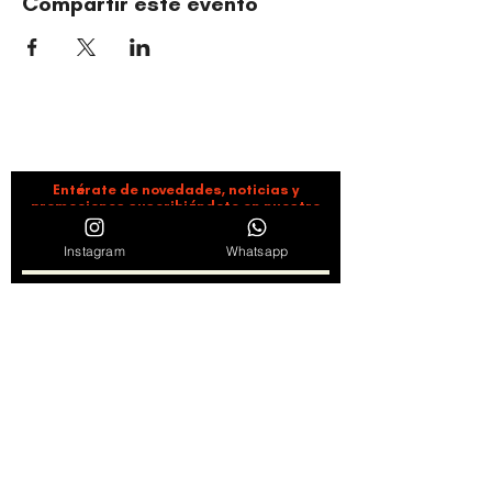
Compartir este evento
ORGANIZACIÓN CULTURAL TIMBALÉ
Danza y música como motores de paz, bienestar,
liderazgo y comunidad.
Entérate de novedades, noticias y
promociones suscribiéndote en nuestro
boletín semanal
Instagram
Whatsapp
Suscribirse
Al hacer clic en "Suscribirse" consideramos leídos y
aceptados los Términos de servicio y Políticas de
Privacidad
Ver Términos de Uso