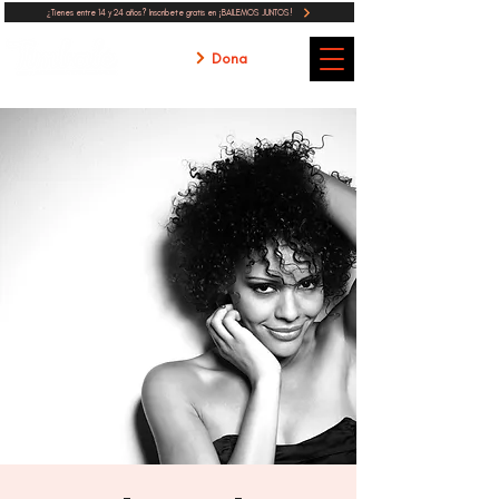
¿Tienes entre 14 y 24 años? Inscribete gratis en ¡BAILEMOS JUNTOS!
Dona