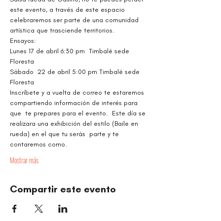
este evento, a través de este espacio 
celebraremos ser parte de una comunidad 
artística que trasciende territorios.
Ensayos:
Lunes 17 de abril 6:30 pm  Timbalé sede 
Floresta
Sábado  22 de abril 5:00 pm Timbalé sede 
Floresta
Inscríbete y a vuelta de correo te estaremos 
compartiendo información de interés para 
que  te prepares para el evento.  Este día se 
realizara una exhibición del estilo (Baile en 
rueda) en el que tu serás  parte y te 
contaremos como.
Mostrar más
Compartir este evento