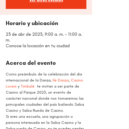
Horario y ubicación
23 de abr de 2023, 9:00 a. m. – 11:00 a.
m.
Conoce la locación en tu ciudad
Acerca del evento
Como preámbulo de la celebración del día 
internacional de la Danza,
 Ilé Danza
, 
Casino 
Lovers
 y 
Timbalé
  te invitan a ser parte de 
Casino al Parque 2023, un evento de 
carácter nacional donde nos tomaremos las 
principales ciudades del país bailando Salsa 
Casino y Salsa Rueda de Casino.
Si eres una escuela, una agrupación o 
persona interesada en la Salsa Casino y la 
Salsa rueda de Casino, no te puedes perder 