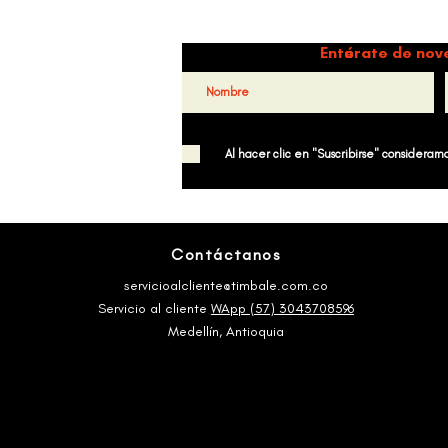
Danz
Entérate de nov
Al hacer clic en "Suscribirse" consideramos
Contáctanos
servicioalcliente@timbale.com.co
Servicio al cliente
WApp (57) 3043708596
Medellín, Antioquia