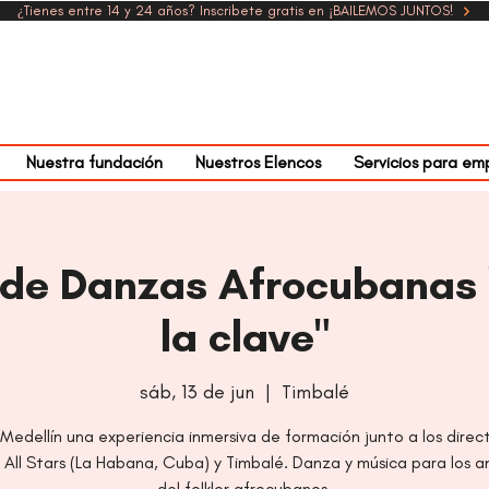
¿Tienes entre 14 y 24 años? Inscribete gratis en ¡BAILEMOS JUNTOS!
Nuestra fundación
Nuestros Elencos
Servicios para em
de Danzas Afrocubanas "
la clave"
sáb, 13 de jun
  |  
Timbalé
 Medellín una experiencia inmersiva de formación junto a los direc
All Stars (La Habana, Cuba) y Timbalé. Danza y música para los 
del folklor afrocubanos.