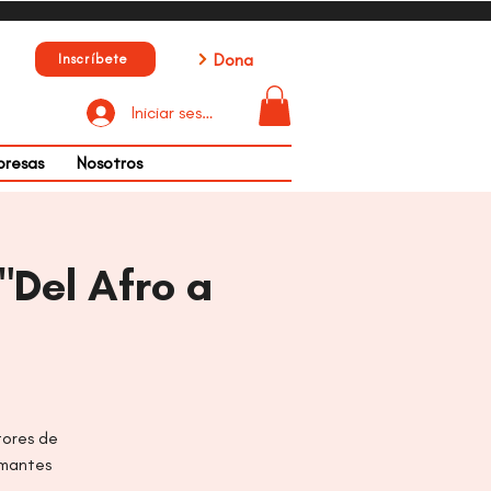
Dona
Inscríbete
Iniciar sesión
presas
Nosotros
Del Afro a
tores de
amantes