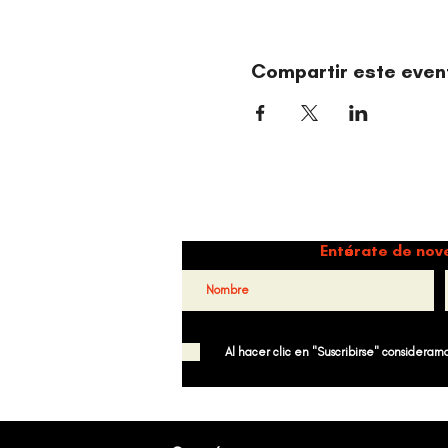
Compartir este even
Danz
Entérate de nov
Al hacer clic en "Suscribirse" consideramos