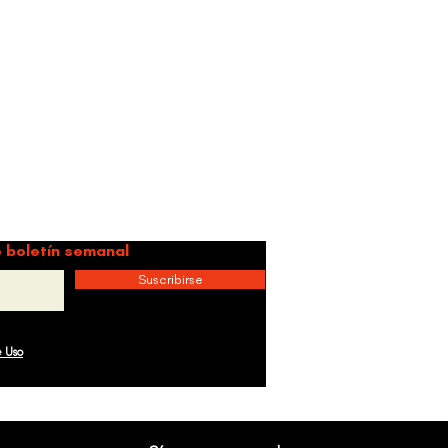
idad.
 boletín semanal
Suscribirse
e Uso