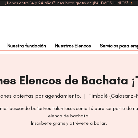
¿Tienes entre 14 y 24 años? Inscribete gratis en ¡BAILEMOS JUNTOS!
Nuestra fundación
Nuestros Elencos
Servicios para em
nes Elencos de Bachata ¡
ciones abiertas por agendamiento.
  |  
Timbalé (Calasanz-F
mos buscando bailarines talentosos como tú para ser parte de n
elenco de bachata!
Inscríbete gratis y atrévete a bailar.