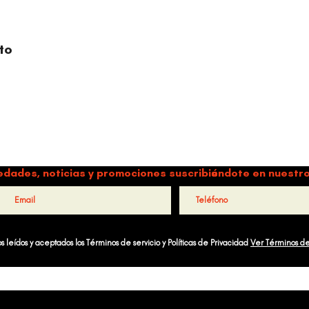
to
ORGANIZACIÓN CULTURAL TIMBALÉ
a y música como motores de paz, bienestar, liderazgo y comun
edades, noticias y promociones suscribiéndote en nuestro
 leídos y aceptados los Términos de servicio y Políticas de Privacidad
Ver Términos d