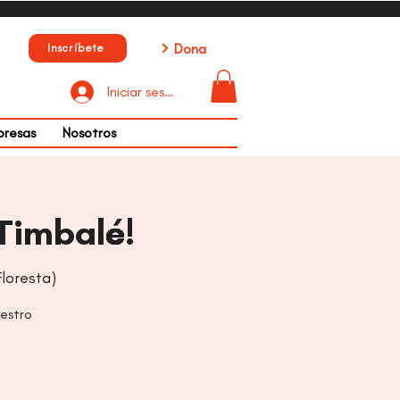
Dona
Inscríbete
Iniciar sesión
presas
Nosotros
Timbalé!
loresta)
uestro