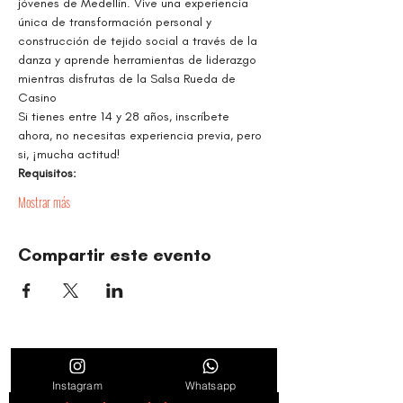
jóvenes de Medellín. Vive una experiencia 
única de transformación personal y 
construcción de tejido social a través de la 
danza y aprende herramientas de liderazgo 
mientras disfrutas de la Salsa Rueda de 
Casino
Si tienes entre 14 y 28 años, inscríbete 
ahora, no necesitas experiencia previa, pero 
si, ¡mucha actitud!
Requisitos:
Mostrar más
Compartir este evento
ORGANIZACIÓN CULTURAL TIMBALÉ
Danza y música como motores de paz, bienestar,
liderazgo y comunidad.
Instagram
Whatsapp