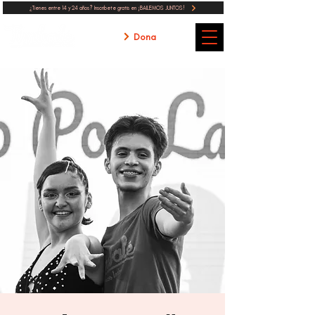
¿Tienes entre 14 y 24 años? Inscribete gratis en ¡BAILEMOS JUNTOS!
Dona