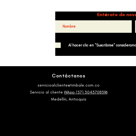
Danz
Entérate de nov
Al hacer clic en "Suscribirse" consideramos
Contáctanos
servicioalcliente@timbale.com.co
Servicio al cliente
WApp (57) 3043708596
Medellín, Antioquia