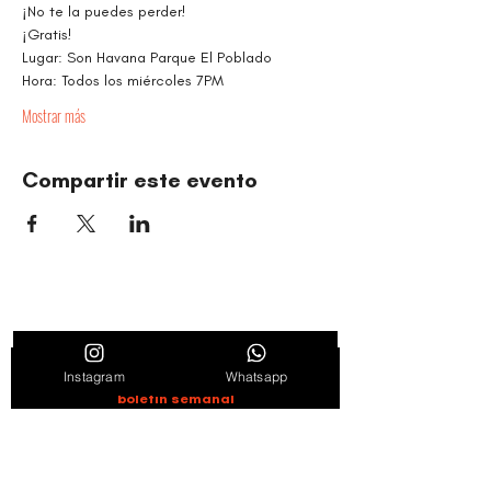
¡No te la puedes perder!
¡Gratis!
Lugar: Son Havana Parque El Poblado
Hora: Todos los miércoles 7PM
Mostrar más
Compartir este evento
ORGANIZACIÓN CULTURAL TIMBALÉ
Danza y música como motores de paz, bienestar,
liderazgo y comunidad.
Entérate de novedades, noticias y
Instagram
Whatsapp
promociones suscribiéndote en nuestro
boletín semanal