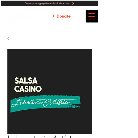
Do you want a group dance class? Write to us
Donate