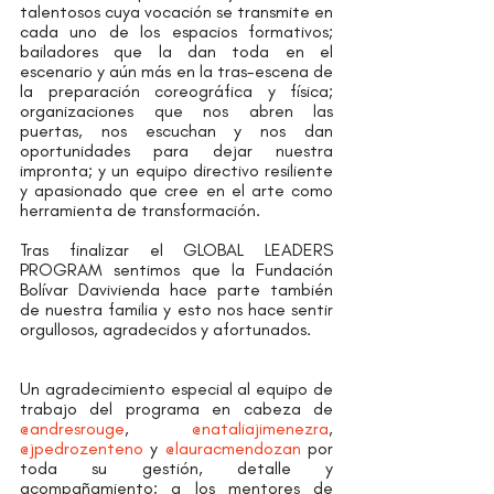
talentosos cuya vocación se transmite en 
cada uno de los espacios formativos; 
bailadores que la dan toda en el 
escenario y aún más en la tras-escena de 
la preparación coreográfica y física; 
organizaciones que nos abren las 
puertas, nos escuchan y nos dan 
oportunidades para dejar nuestra 
impronta; y un equipo directivo resiliente 
y apasionado que cree en el arte como 
herramienta de transformación. 
Tras finalizar el GLOBAL LEADERS 
PROGRAM sentimos que la Fundación 
Bolívar Davivienda hace parte también 
de nuestra familia y esto nos hace sentir 
orgullosos, agradecidos y afortunados.  
Un agradecimiento especial al equipo de 
trabajo del programa en cabeza de 
@andresrouge
, 
@nataliajimenezra
, 
@jpedrozenteno
 y 
@lauracmendozan
 por 
toda su gestión, detalle y 
acompañamiento; a los mentores de 