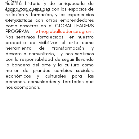
Empresa
nuestra historia y de enriquecerla de 
forma tan cuantiosa con los espacios de 
Parchados con Timbalé
reflexión y formación, y las experiencias 
compartidas con otros emprendedores 
Arte y Cultura
como nosotros en el GLOBAL LEADERS 
PROGRAM
@thegloballeadersprogram
. 
Nos sentimos fortalecidos  en nuestro 
propósito de visibilizar el arte como 
herramienta de transformación y 
desarrollo comunitario,  y nos sentimos 
con la responsabilidad de seguir llevando 
la bandera del arte y la cultura como 
motor de grandes cambios sociales, 
económicos y culturales para las 
personas, comunidades y territorios que 
nos acompañan.