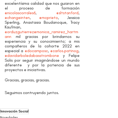
excelentísima calidad que nos guiaron en 
el proceso de formación 
@nicolascorrales6
, 
@sltstanford
, 
@changeinten
, 
@mcprieto
, Jessica 
Sperling, Anastasia Boudanoque, Tracy 
Kaufman, 
@orduzgutierrez
@monica_ramirez_hartm
ann
 mil gracias por brindarnos su 
experiencia y su conocimiento; a mis 
compañeros de la cohorte 2022 en 
especial a 
@docamposc
, 
@carlos.patinog
, 
@davidarboledabasstrombone
 y Felipe 
Solis por seguir imaginándose un mundo 
diferente  y por la potencia de sus 
proyectos e iniciativas.
Gracias, gracias, gracias.
Seguimos contruyendo juntos.
Innovación Social
Novedades