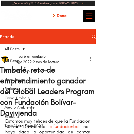
¿Tienes entre 14 y 24 años? Inscribete gratis en ¡BAILEMOS JUNTOS!
Dona
Entrada
All Posts
Timbalé en contacto
All Posts
9 ago 2022
2 min de lectura
Timbalé, reto de
Timbalé Social Empowerment
emprendimiento ganador
Novedades
Bailemos Juntos
del Global Leaders Program
Casa Timbalé
con Fundación Bolívar-
Medio Ambiente
Davivienda
Escuela
Estamos muy felices de que la Fundación 
TimbAllero Fest 2022
Bolívar Davivienda 
@fundacionbd
 nos 
haya dado la oportunidad de contar 