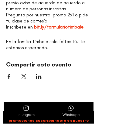
previo aviso de acuerdo de acuerdo al
número de personas inscritas.
Pregunta por nuestra promo 2x1 o pide
tu clase de cortesía.
Inscríbete en
bit.ly/formulariotimbale
En la familia Timbalé solo faltas tú. Te
estamos esperando.
Compartir este evento
ORGANIZACIÓN CULTURAL TIMBALÉ
Danza y música como motores de paz, bienestar,
liderazgo y comunidad.
Instagram
Whatsapp
Entérate de novedades, noticias y
promociones suscribiéndote en nuestro
boletín semanal