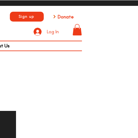
Donate
Sign up
Log In
t Us