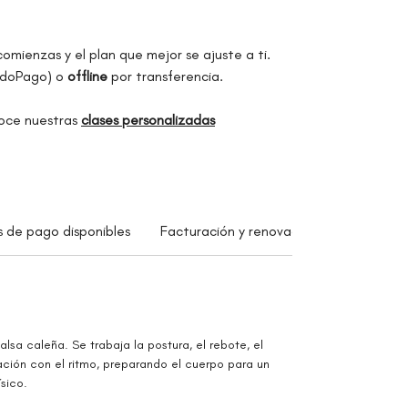
comienzas y el plan que mejor se ajuste a ti.
doPago) o
offline
por transferencia.
noce nuestras
clases personalizadas
s de pago disponibles
Facturación y renovación
Prestación
alsa caleña. Se trabaja la postura, el rebote, el
lación con el ritmo, preparando el cuerpo para un
ísico.