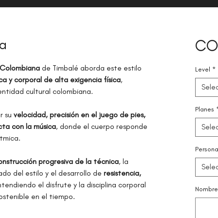
ña
CO
a Colombiana
de Timbalé aborda este estilo
Level
*
ca y corporal de alta exigencia física
,
Sele
entidad cultural colombiana.
Planes
or su
velocidad, precisión en el juego de pies,
cta con la música
, donde el cuerpo responde
Sele
ítmica.
Persona
onstrucción progresiva de la técnica
, la
Sele
ado del estilo y el desarrollo de
resistencia,
ntendiendo el disfrute y la disciplina corporal
Nombre 
ostenible en el tiempo.