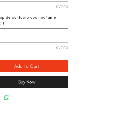
0/200
pp de contacto acompañante
al)
0/200
Add to Cart
Buy Now