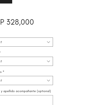
Price
P 328,000
ct
*
ct
s
*
ct
y apellido acompañante (optional)