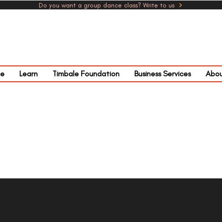
Do you want a group dance class? Write to us
e
Learn
Timbale Foundation
Business Services
Abou