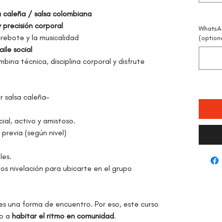
a caleña / salsa colombiana
y precisión corporal
WhatsA
 rebote y la musicalidad
(option
aile social
ina técnica, disciplina corporal y disfrute
r salsa caleña-
ial, activo y amistoso.
 previa (según nivel)
les.
mos nivelación para ubicarte en el grupo
es una forma de encuentro. Por eso, este curso
no a
habitar el ritmo en comunidad
.