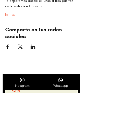
Te esperamos desde el lunes a tres pasitos 
de la estación Floresta.
Lee más
Comparte en tus redes
sociales
TIMBALÉ CULTURAL ORGANIZATION
Dance and Music: Driving Forces of Peace, Well-Being,
Leadership, and Community
Find out about news, news and promotions
by subscribing to our weekly newsletter
Instagram
Whatsapp