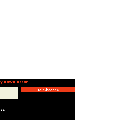
mmunity
ly newsletter
to subscribe
Use