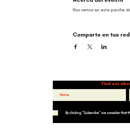
Nos vemos en este parche do
Comparte en tus red
Dance 
Find out abo
By clicking "Subscribe" we consider that 