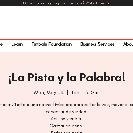
Do you want a group dance class? Write to us
e
Learn
Timbale Foundation
Business Services
Abou
¡La Pista y la Palabra!
Mon, May 04
  |  
Timbalé Sur
os invitarte a una noche timbalera para soltar la voz, mover el c
conectar de verdad.
Aqui se viene a:
Cantar sin pena.
Bailar con toda