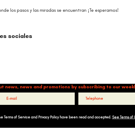
nde los pasos y las miradas se encuentran ¡Te esperamos! 
es sociales
TIMBALÉ CULTURAL ORGANIZATION
and Music: Driving Forces of Peace, Well-Being, Leadership, and Co
ut news, news and promotions by subscribing to our week
the Terms of Service and Privacy Policy have been read and accepted.
See Terms of 