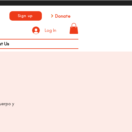
Donate
Sign up
Log In
t Us
uerpo y