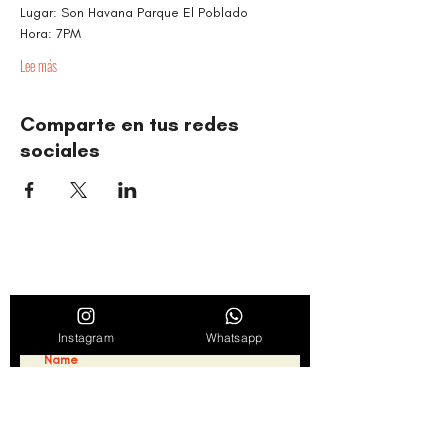
Lugar: Son Havana Parque El Poblado
Hora: 7PM
Lee más
Comparte en tus redes
sociales
TIMBALÉ CULTURAL ORGANIZATION
Dance and Music: Driving Forces of Peace, Well-Being,
Leadership, and Community
Find out about news, news and promotions
by subscribing to our weekly newsletter
Instagram
Whatsapp