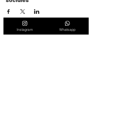
sociales
Instagram
Whatsapp
TIMBALÉ CULTURAL ORGANIZATION
Dance and Music: Driving Forces of Peace, Well-Being,
Leadership, and Community
Find out about news, news and promotions
by subscribing to our weekly newsletter
to subscribe
By clicking "Subscribe" we consider that the Terms of
Service and Privacy Policy have been read and
accepted.
See Terms of Use
Follow us on networks