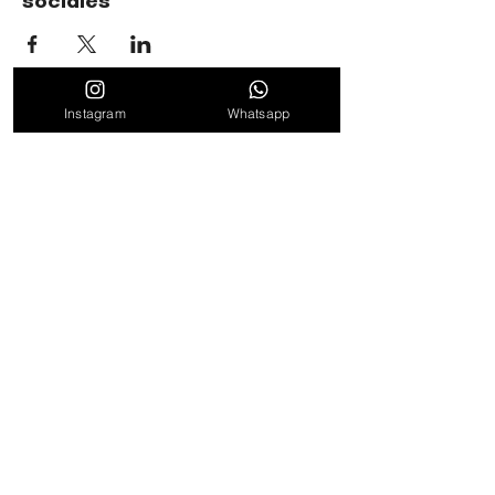
sociales
Instagram
Whatsapp
TIMBALÉ CULTURAL ORGANIZATION
Dance and Music: Driving Forces of Peace, Well-Being,
Leadership, and Community
Find out about news, news and promotions
by subscribing to our weekly newsletter
to subscribe
By clicking "Subscribe" we consider that the Terms of
Service and Privacy Policy have been read and
accepted.
See Terms of Use
Follow us on networks