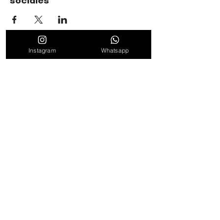
sociales
Instagram
Whatsapp
TIMBALÉ CULTURAL ORGANIZATION
Dance and Music: Driving Forces of Peace, Well-Being,
Leadership, and Community
Find out about news, news and promotions
by subscribing to our weekly newsletter
to subscribe
By clicking "Subscribe" we consider that the Terms of
Service and Privacy Policy have been read and
accepted.
See Terms of Use
Follow us on networks